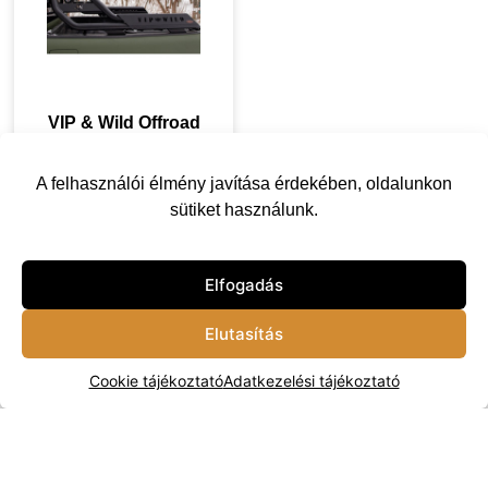
VIP & Wild Offroad
Vadászati Bukókeret
Csörlőtartóval
A felhasználói élmény javítása érdekében, oldalunkon
360 000
Ft
sütiket használunk.
Készleten
Kosárba
Elfogadás
Elutasítás
Cookie tájékoztató
Adatkezelési tájékoztató