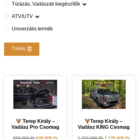
Túrázás, Vadászati kiegészítők
ATV/UTV
Univerzális termék
Törlés
Terep Király –
Terep Király –
Vadász Pro Csomag
Vadász KING Csomag
658 000
Ft
628 000
Ft
1 210 000
Ft
1 170 000
Ft