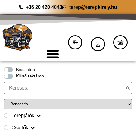
+36 20 420 4043
terep@terepkiraly.hu
Készleten
Külső raktáron
Terepjárók
Csörlők