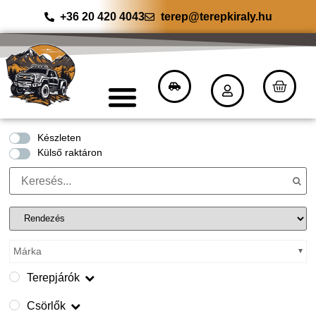
+36 20 420 4043
terep@terepkiraly.hu
Készleten
Külső raktáron
Márka
Terepjárók
Csörlők