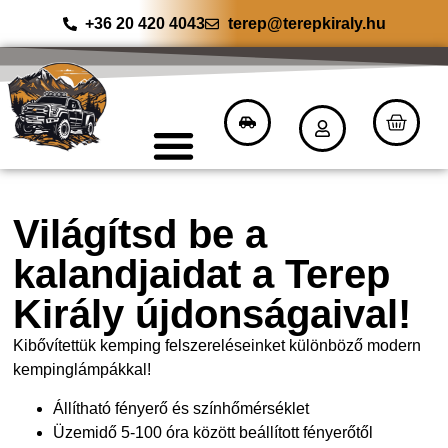
+36 20 420 4043
terep@terepkiraly.hu
Világítsd be a
kalandjaidat a Terep
Király újdonságaival!
Kibővítettük kemping felszereléseinket különböző modern
kempinglámpákkal!
Állítható fényerő és színhőmérséklet
Üzemidő 5-100 óra között beállított fényerőtől