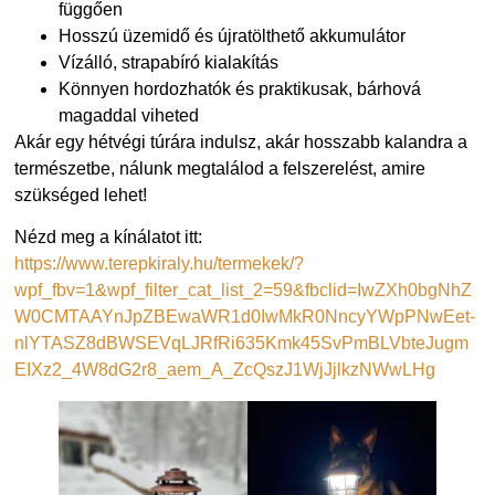
függően
Hosszú üzemidő és újratölthető akkumulátor
Vízálló, strapabíró kialakítás
Könnyen hordozhatók és praktikusak, bárhová
magaddal viheted
Akár egy hétvégi túrára indulsz, akár hosszabb kalandra a
természetbe, nálunk megtalálod a felszerelést, amire
szükséged lehet!
Nézd meg a kínálatot itt:
https://www.terepkiraly.hu/termekek/?
wpf_fbv=1&wpf_filter_cat_list_2=59&fbclid=IwZXh0bgNhZ
W0CMTAAYnJpZBEwaWR1d0IwMkR0NncyYWpPNwEet-
nlYTASZ8dBWSEVqLJRfRi635Kmk45SvPmBLVbteJugm
EIXz2_4W8dG2r8_aem_A_ZcQszJ1WjJjlkzNWwLHg